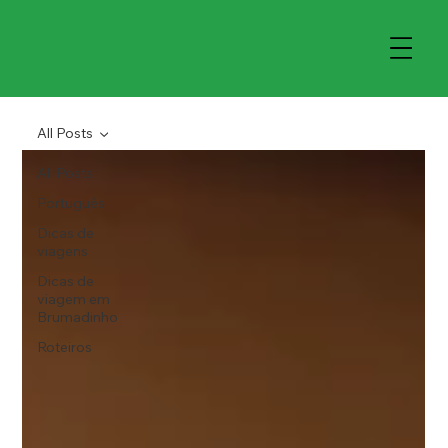
All Posts
All Posts
Português
Dicas de
viagens
Dicas de
viagem em
Brumadinho
Roteiros