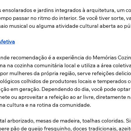
ensolarados e jardins integrados à arquitetura, um con
empo passar no ritmo do interior. Se você tiver sorte, va
io musical ou alguma atividade cultural aberta ao púb
fetiva
ande recomendação é a experiência do Memórias Cozinh
ona na cozinha comunitária local e utiliza a área coleti
por mulheres da própria região, serve refeições delicio
ológicos colhidos de produtores locais e temperados c
ção em geração. Dependendo do dia, você pode optar 
ete ou aproveitar a refeição ao ar livre, diretamente 
na cultura e na rotina da comunidade. 
al arborizado, mesas de madeira, toalhas coloridas. Si
re pão de queijo fresquinho, doces tradicionais, azeit