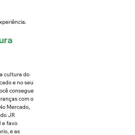
xperiência.
ura
 cultura do 
cado e no seu 
você consegue 
branças com o 
No Mercado, 
 do JR 
 e favo 
io, e as 