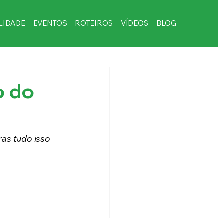
LIDADE
EVENTOS
ROTEIROS
VÍDEOS
BLOG
o do
ras tudo isso 
.