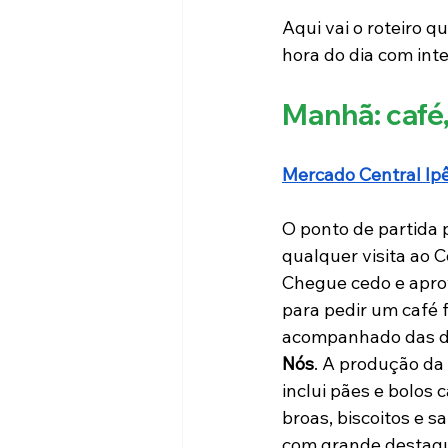
Aqui vai o roteiro 
hora do dia com inte
Manhã: café,
Mercado Central Ip
O ponto de partida p
qualquer visita ao C
Chegue cedo e aprov
para pedir um café 
acompanhado das de
Nós
. A produção da 
inclui pães e bolos 
broas, biscoitos e sa
com grande destaqu