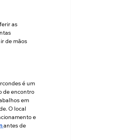
erir as 
ntas 
air de mãos 
arcondes é um 
o de encontro 
rabalhos em 
e. O local 
ncionamento e 
m 
antes de 