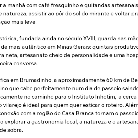
r a manhã com café fresquinho e quitandas artesanais,
e natureza, assistir ao pôr do sol do mirante e voltar p
ação mais leve.
tórica, fundada ainda no século XVIII, guarda nas mão
de mais autêntico em Minas Gerais: quintais produtivos
a neta, artesanato cheio de personalidade e uma hosp
meira conversa.
 fica em Brumadinho, a aproximadamente 60 km de Bel
tino que cabe perfeitamente num dia de passeio saindo 
icamente no caminho para o Instituto Inhotim,  a cerca
 vilarejo é ideal para quem quer esticar o roteiro. Além
 conexão com a região de Casa Branca tornam o passeio
 explorar a gastronomia local, a natureza e o artesana
de sobra. 