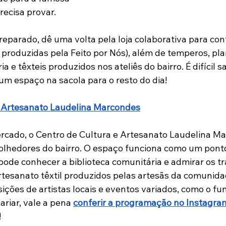
ecisa provar.
eparado, dê uma volta pela loja colaborativa para conf
roduzidas pela Feito por Nós), além de temperos, pla
a e têxteis produzidos nos ateliês do bairro. É difícil s
um espaço na sacola para o resto do dia!
e Artesanato Laudelina Marcondes
rcado, o Centro de Cultura e Artesanato Laudelina M
olhedores do bairro. O espaço funciona como um pont
 pode conhecer a biblioteca comunitária e admirar os t
rtesanato têxtil produzidos pelas artesãs da comunidad
ções de artistas locais e eventos variados, como o fu
riar, vale a pena 
conferir a programação no Instagra
 