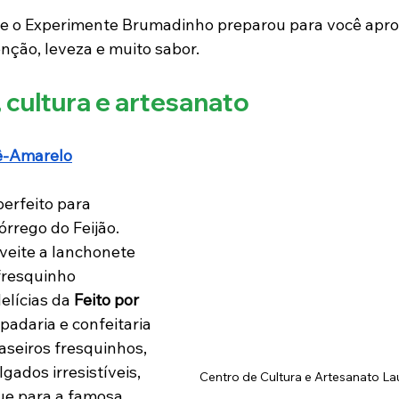
que o Experimente Brumadinho preparou para você apro
nção, leveza e muito sabor.
 cultura e artesanato
ê-Amarelo
erfeito para 
órrego do Feijão. 
eite a lanchonete 
fresquinho 
lícias da 
Feito por 
padaria e confeitaria 
caseiros fresquinhos, 
lgados irresistíveis, 
Centro de Cultura e Artesanato L
e para a famosa 