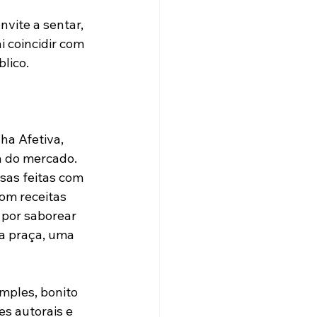
vite a sentar, 
i coincidir com 
lico.
a Afetiva, 
va do mercado. 
sas feitas com 
om receitas 
por saborear 
na praça, uma 
mples, bonito 
es autorais e 