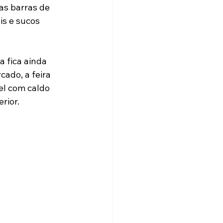
s barras de 
is e sucos 
 fica ainda 
cado, a feira 
el com caldo 
rior.