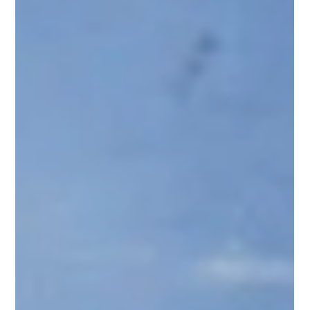
6 min de leitura
Turismo Rural em Brumadinho: O
destino mineiro que transforma o
campo em experiência inesquecível
Descubra como Brumadinho se consolidou como referência
nacional em turismo rural, com hospedagem, gastronomia e
vivências autênticas a 55 km de Belo Horizonte.