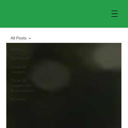
All Posts
All Posts
Português
Dicas de
viagens
Dicas de
viagem em
Brumadinho
Roteiros